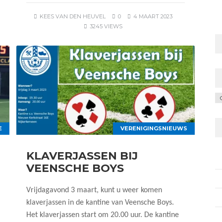
KEES VAN DEN HEUVEL
0
4 MAART 2023
3245 VIEWS
C
E
VERENIGINGSNIEUWS
KLAVERJASSEN BIJ
VEENSCHE BOYS
Vrijdagavond 3 maart, kunt u weer komen
klaverjassen in de kantine van Veensche Boys.
Het klaverjassen start om 20.00 uur. De kantine