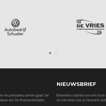
prev
next
NIEUWSBRIEF
zier en prestaties samen gaan. De
Binnenkort starten we met onze n
 blauw-wit. De thuiswedstrijden
en mis niets over je favoriete club