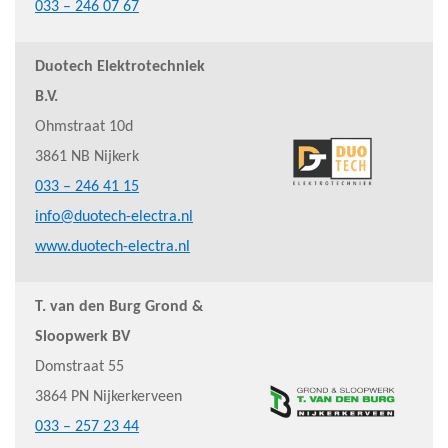
033 – 246 07 67
Duotech Elektrotechniek
B.V.
Ohmstraat 10d
3861 NB Nijkerk
033 – 246 41 15
info@duotech-electra.nl
www.duotech-electra.nl
T. van den Burg Grond &
Sloopwerk BV
Domstraat 55
3864 PN Nijkerkerveen
033 – 257 23 44