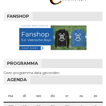
FANSHOP
PROGRAMMA
Geen programma data gevonden.
AGENDA
maandag
dinsdag
woensdag
donderdag
vrijdag
zaterdag
zon
ma
di
wo
do
vr
za
zo