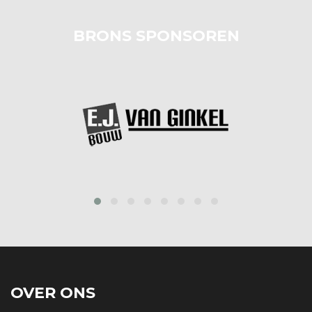
BRONS SPONSOREN
prev
next
OVER ONS