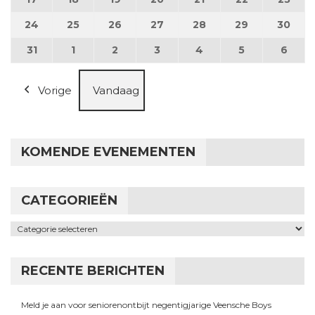
24
24 augustus 2026
25
25 augustus 2026
26
26 augustus 2026
27
27 augustus 2026
28
28 augustus 2026
29
29 augustus
30
30 a
31
31 augustus 2026
1
1 september 2026
2
2 september 2026
3
3 september 2026
4
4 september 2026
5
5 september
6
6 se
Vorige
Vandaag
KOMENDE EVENEMENTEN
CATEGORIEËN
Categorieën
RECENTE BERICHTEN
Meld je aan voor seniorenontbijt negentigjarige Veensche Boys