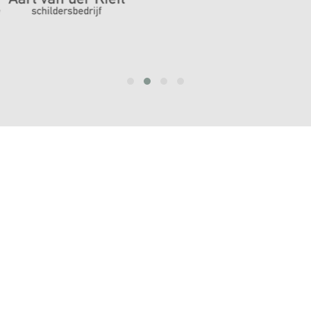
prev
next