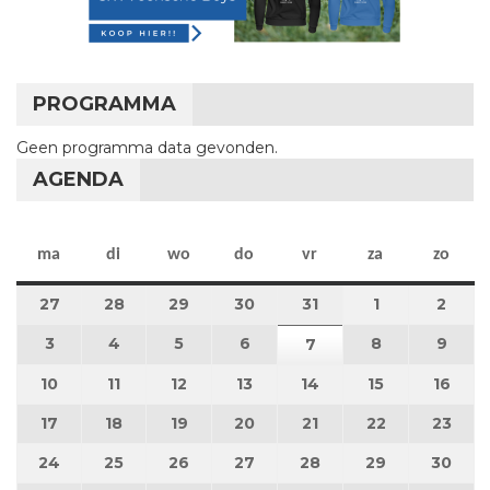
PROGRAMMA
Geen programma data gevonden.
AGENDA
maandag
dinsdag
woensdag
donderdag
vrijdag
zaterdag
zon
ma
di
wo
do
vr
za
zo
27
27 juli 2026
28
28 juli 2026
29
29 juli 2026
30
30 juli 2026
31
31 juli 2026
1
1 augustus 2
2
2 au
3
3 augustus 2026
4
4 augustus 2026
5
5 augustus 2026
6
6 augustus 2026
8
8 augustus 
9
9 au
7
7 augustus 2026
10
10 augustus 2026
11
11 augustus 2026
12
12 augustus 2026
13
13 augustus 2026
14
14 augustus 2026
15
15 augustus
16
16 a
17
17 augustus 2026
18
18 augustus 2026
19
19 augustus 2026
20
20 augustus 2026
21
21 augustus 2026
22
22 augustus
23
23 a
24
24 augustus 2026
25
25 augustus 2026
26
26 augustus 2026
27
27 augustus 2026
28
28 augustus 2026
29
29 augustus
30
30 a