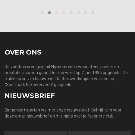
prev
next
OVER ONS
De voetbalvereniging uit Nijkerkerveen waar sfeer, plezier en
prestaties samen gaan. De club werd op 7 juni 1936 opgericht. De
clubkleuren zijn blauw-wit. De thuiswedstrijden worden op
“Sportpark Nijkerkerveen” gespeeld.
NIEUWSBRIEF
Binnenkort starten we met onze nieuwsbrief. Schrijf je in voor
deze email nieuwsbrief en mis niets over je favoriete club.