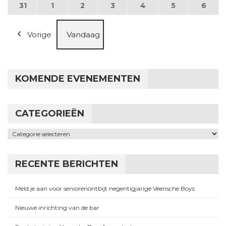
31
31 augustus 2026
1
1 september 2026
2
2 september 2026
3
3 september 2026
4
4 september 2026
5
5 september
6
6 se
Vorige
Vandaag
KOMENDE EVENEMENTEN
CATEGORIEËN
Categorieën
RECENTE BERICHTEN
Meld je aan voor seniorenontbijt negentigjarige Veensche Boys
Nieuwe inrichting van de bar