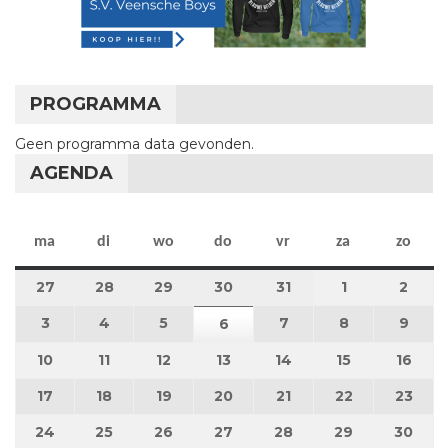
PROGRAMMA
Geen programma data gevonden.
AGENDA
maandag
dinsdag
woensdag
donderdag
vrijdag
zaterdag
zon
ma
di
wo
do
vr
za
zo
27
27 juli 2026
28
28 juli 2026
29
29 juli 2026
30
30 juli 2026
31
31 juli 2026
1
1 augustus 2
2
2 au
3
3 augustus 2026
4
4 augustus 2026
5
5 augustus 2026
7
7 augustus 2026
8
8 augustus 
9
9 au
6
6 augustus 2026
10
10 augustus 2026
11
11 augustus 2026
12
12 augustus 2026
13
13 augustus 2026
14
14 augustus 2026
15
15 augustus
16
16 a
17
17 augustus 2026
18
18 augustus 2026
19
19 augustus 2026
20
20 augustus 2026
21
21 augustus 2026
22
22 augustus
23
23 a
24
24 augustus 2026
25
25 augustus 2026
26
26 augustus 2026
27
27 augustus 2026
28
28 augustus 2026
29
29 augustus
30
30 a