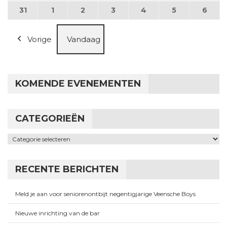
31
31 augustus 2026
1
1 september 2026
2
2 september 2026
3
3 september 2026
4
4 september 2026
5
5 september
6
6 se
Vorige
Vandaag
KOMENDE EVENEMENTEN
CATEGORIEËN
Categorieën
RECENTE BERICHTEN
Meld je aan voor seniorenontbijt negentigjarige Veensche Boys
Nieuwe inrichting van de bar