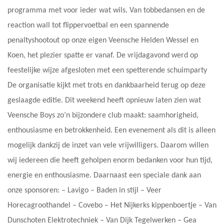
programma met voor ieder wat wils. Van tobbedansen en de
reaction wall tot flippervoetbal en een spannende
penaltyshootout op onze eigen Veensche Helden Wessel en
Koen, het plezier spatte er vanaf. De vrijdagavond werd op
feestelijke wijze afgesloten met een spetterende schuimparty
De organisatie kijkt met trots en dankbaarheid terug op deze
geslaagde editie. Dit weekend heeft opnieuw laten zien wat
Veensche Boys zo’n bijzondere club maakt: saamhorigheid,
enthousiasme en betrokkenheid. Een evenement als dit is alleen
mogelijk dankzij de inzet van vele vrijwilligers. Daarom willen
wij iedereen die heeft geholpen enorm bedanken voor hun tijd,
energie en enthousiasme. Daarnaast een speciale dank aan
onze sponsoren: – Lavigo – Baden in stijl – ⁠Veer
Horecagroothandel – ⁠Covebo – ⁠Het Nijkerks kippenboertje – ⁠Van
Dunschoten Elektrotechniek – ⁠Van Dijk Tegelwerken – ⁠Gea