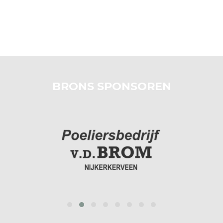
BRONS SPONSOREN
‹
›