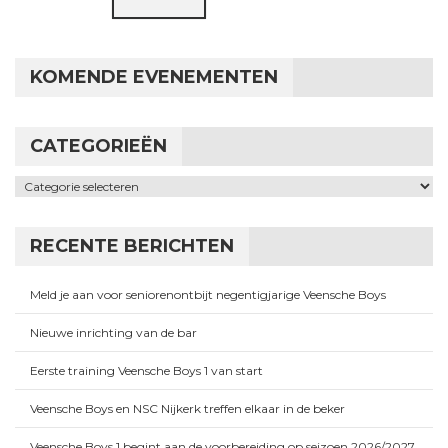
KOMENDE EVENEMENTEN
CATEGORIEËN
Categorieën
RECENTE BERICHTEN
Meld je aan voor seniorenontbijt negentigjarige Veensche Boys
Nieuwe inrichting van de bar
Eerste training Veensche Boys 1 van start
Veensche Boys en NSC Nijkerk treffen elkaar in de beker
Veensche Boys 1 begint aan de voorbereiding op seizoen 2026/2027