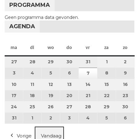
PROGRAMMA
Geen programma data gevonden.
AGENDA
maandag
dinsdag
woensdag
donderdag
vrijdag
zaterdag
zon
ma
di
wo
do
vr
za
zo
27
27 juli 2026
28
28 juli 2026
29
29 juli 2026
30
30 juli 2026
31
31 juli 2026
1
1 augustus 2
2
2 au
3
3 augustus 2026
4
4 augustus 2026
5
5 augustus 2026
6
6 augustus 2026
8
8 augustus 
9
9 au
7
7 augustus 2026
10
10 augustus 2026
11
11 augustus 2026
12
12 augustus 2026
13
13 augustus 2026
14
14 augustus 2026
15
15 augustus
16
16 a
17
17 augustus 2026
18
18 augustus 2026
19
19 augustus 2026
20
20 augustus 2026
21
21 augustus 2026
22
22 augustus
23
23 a
24
24 augustus 2026
25
25 augustus 2026
26
26 augustus 2026
27
27 augustus 2026
28
28 augustus 2026
29
29 augustus
30
30 a
31
31 augustus 2026
1
1 september 2026
2
2 september 2026
3
3 september 2026
4
4 september 2026
5
5 september
6
6 se
Vorige
Vandaag