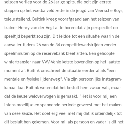
seizoen verliep voor de 26-jarige spits, die ooit zijn eerste
stappen op het voetbalveld zette in de jeugd van Veensche Boys,
teleurstellend. Buitink kreeg voorafgaand aan het seizoen van
trainer Henry van der Vegt al te horen dat zijn perspectief op
speeltijd beperkt zou zijn. Dit leidde tot een situatie waarin de
aanvaller tijdens 26 van de 34 competitiewedstrijden zonder
speelminuten op de reservebank bleef zitten. Een gehoopte
wintertransfer naar VVV-Venlo ketste bovendien op het laatste
moment af. Buitink omschreef de situatie eerder al als “een
mentale en fysieke lijdensweg”. Via zijn persoonlijke Instagram-
kanaal laat Buitink weten dat het besluit hem zwaar valt, maar
dat de keuze weloverwogen is gemaakt: “Het is voor mij een
intens moeilijke en spannende periode geweest met het maken
van deze keuze. Het doet erg veel met mij dat ik uiteindelijk tot
dit besluit ben gekomen. Voor mij als persoon en vader is dit het