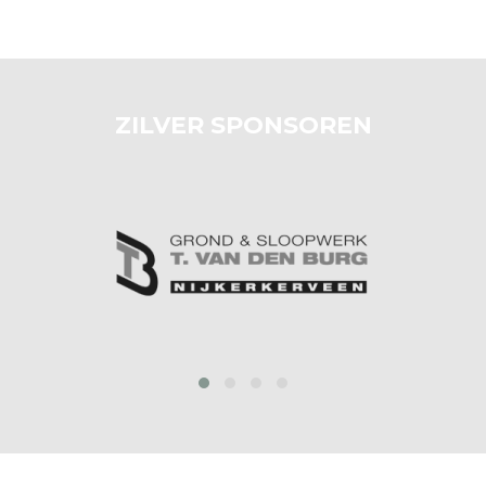
ZILVER SPONSOREN
prev
next