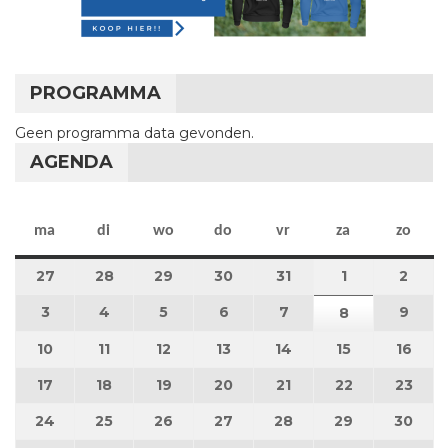
PROGRAMMA
Geen programma data gevonden.
AGENDA
maandag
dinsdag
woensdag
donderdag
vrijdag
zaterdag
zon
ma
di
wo
do
vr
za
zo
27
27 juli 2026
28
28 juli 2026
29
29 juli 2026
30
30 juli 2026
31
31 juli 2026
1
1 augustus 2
2
2 au
3
3 augustus 2026
4
4 augustus 2026
5
5 augustus 2026
6
6 augustus 2026
7
7 augustus 2026
9
9 au
8
8 augustus 
10
10 augustus 2026
11
11 augustus 2026
12
12 augustus 2026
13
13 augustus 2026
14
14 augustus 2026
15
15 augustus
16
16 a
17
17 augustus 2026
18
18 augustus 2026
19
19 augustus 2026
20
20 augustus 2026
21
21 augustus 2026
22
22 augustus
23
23 a
24
24 augustus 2026
25
25 augustus 2026
26
26 augustus 2026
27
27 augustus 2026
28
28 augustus 2026
29
29 augustus
30
30 a