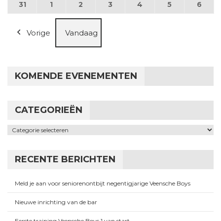
31
31 augustus 2026
1
1 september 2026
2
2 september 2026
3
3 september 2026
4
4 september 2026
5
5 september
6
6 se
Vorige
Vandaag
KOMENDE EVENEMENTEN
CATEGORIEËN
Categorieën
RECENTE BERICHTEN
Meld je aan voor seniorenontbijt negentigjarige Veensche Boys
Nieuwe inrichting van de bar
Eerste training Veensche Boys 1 van start