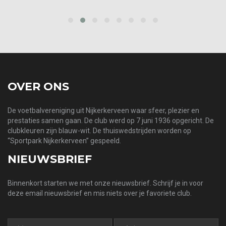
prev
next
OVER ONS
De voetbalvereniging uit Nijkerkerveen waar sfeer, plezier en
prestaties samen gaan. De club werd op 7 juni 1936 opgericht. De
clubkleuren zijn blauw-wit. De thuiswedstrijden worden op
“Sportpark Nijkerkerveen” gespeeld.
NIEUWSBRIEF
Binnenkort starten we met onze nieuwsbrief. Schrijf je in voor
deze email nieuwsbrief en mis niets over je favoriete club.