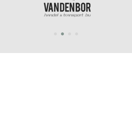
prev
next