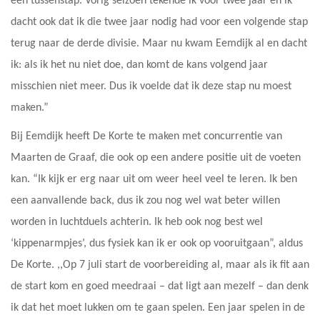
een tussenstap. Vorig seizoen tekende ik voor twee jaar en ik
dacht ook dat ik die twee jaar nodig had voor een volgende stap
terug naar de derde divisie. Maar nu kwam Eemdijk al en dacht
ik: als ik het nu niet doe, dan komt de kans volgend jaar
misschien niet meer. Dus ik voelde dat ik deze stap nu moest
maken.”
Bij Eemdijk heeft De Korte te maken met concurrentie van
Maarten de Graaf, die ook op een andere positie uit de voeten
kan. “Ik kijk er erg naar uit om weer heel veel te leren. Ik ben
een aanvallende back, dus ik zou nog wel wat beter willen
worden in luchtduels achterin. Ik heb ook nog best wel
‘kippenarmpjes’, dus fysiek kan ik er ook op vooruitgaan”, aldus
De Korte. ,,Op 7 juli start de voorbereiding al, maar als ik fit aan
de start kom en goed meedraai – dat ligt aan mezelf – dan denk
ik dat het moet lukken om te gaan spelen. Een jaar spelen in de