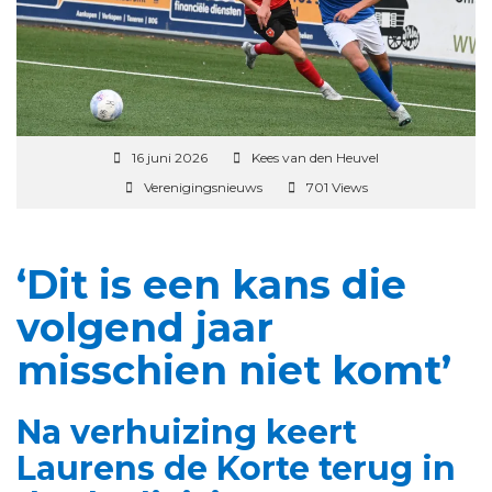
16 juni 2026
Kees van den Heuvel
Verenigingsnieuws
701 Views
‘Dit is een kans die
volgend jaar
misschien niet komt’
Na verhuizing keert
Laurens de Korte terug in