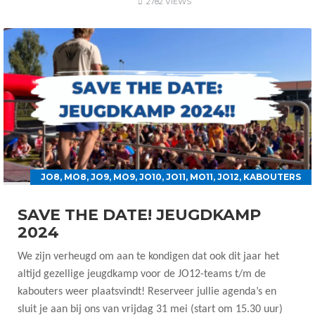
2782 VIEWS
JO8
,
MO8
,
JO9
,
MO9
,
JO10
,
JO11
,
MO11
,
JO12
,
KABOUTERS
SAVE THE DATE! JEUGDKAMP
2024
We zijn verheugd om aan te kondigen dat ook dit jaar het
altijd gezellige jeugdkamp voor de JO12-teams t/m de
kabouters weer plaatsvindt! Reserveer jullie agenda’s en
sluit je aan bij ons van vrijdag 31 mei (start om 15.30 uur)