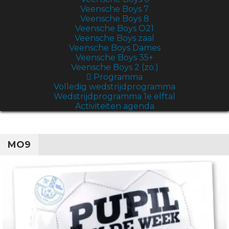
Veensche Boys 7
Veensche Boys 8
Veensche Boys O21
Veensche Boys zaal
Veensche Boys Dames
Veensche Boys 35+
Veensche Boys 2 (zo.)
Programma
Volledig wedstrijdprogramma
Wedstrijdprogramma 1e elftal
Activiteiten agenda
MO9