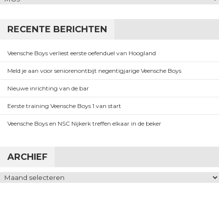
RECENTE BERICHTEN
Veensche Boys verliest eerste oefenduel van Hoogland
Meld je aan voor seniorenontbijt negentigjarige Veensche Boys
Nieuwe inrichting van de bar
Eerste training Veensche Boys 1 van start
Veensche Boys en NSC Nijkerk treffen elkaar in de beker
ARCHIEF
Archief