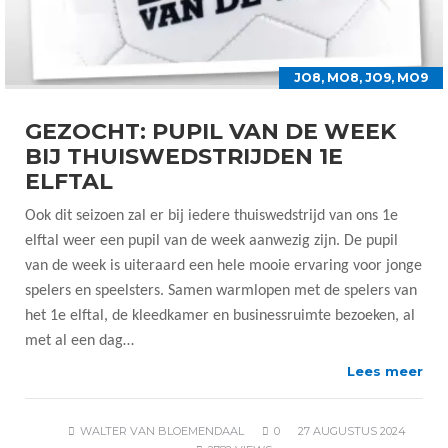
JO8
,
MO8
,
JO9
,
MO9
GEZOCHT: PUPIL VAN DE WEEK
BIJ THUISWEDSTRIJDEN 1E
ELFTAL
Ook dit seizoen zal er bij iedere thuiswedstrijd van ons 1e
elftal weer een pupil van de week aanwezig zijn. De pupil
van de week is uiteraard een hele mooie ervaring voor jonge
spelers en speelsters. Samen warmlopen met de spelers van
het 1e elftal, de kleedkamer en businessruimte bezoeken, al
met al een dag…
Lees meer
WALTER VAN BLOEMENDAAL
0
27 AUGUSTUS 2024