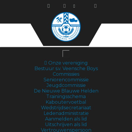
Onze vereniging
Bestuur s.v. Veensche Boys
Commissies
Seniorencommissie
Jeugdcommissie
De Nieuwe Blauwe Helden
Trainingsschema
Kaboutervoetbal
Wedstrijdsecretariaat
Ledenadministratie
Aanmelden als lid
Uitschrijven als lid
Vertrouwenspersoon