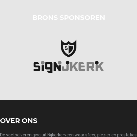
BRONS SPONSOREN
prev
next
OVER ONS
De voetbalvereniging uit Nijkerkerveen waar sfeer, plezier en prestaties