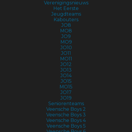
Verenigingsnieuws
Het Eerste
Jeugdteams
Kabouters
JO8
MO8
JO9
MO9
JO10
JO11
MO11
JO12
JO13
JO14
JO15
MO15
JO17
JO19
Seniorenteams
Veensche Boys 2
Veensche Boys 3
Veensche Boys 4
Veensche Boys 5
Veensche Boys 6