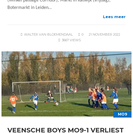
(Winkel passage Corridor), Markt in Katwijk (vrijdag),
Botermarkt in Leiden…
Lees meer
WALTER VAN BLOEMENDAAL
0
21 NOVEMBER 2022
3667 VIEWS
MO9
VEENSCHE BOYS MO9-1 VERLIEST