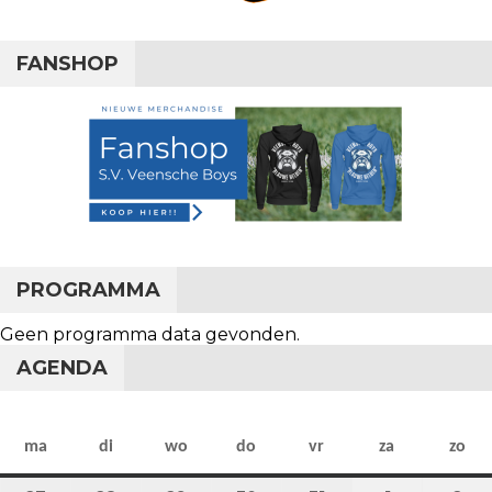
FANSHOP
PROGRAMMA
Geen programma data gevonden.
AGENDA
maandag
dinsdag
woensdag
donderdag
vrijdag
zaterdag
zo
ma
di
wo
do
vr
za
zo