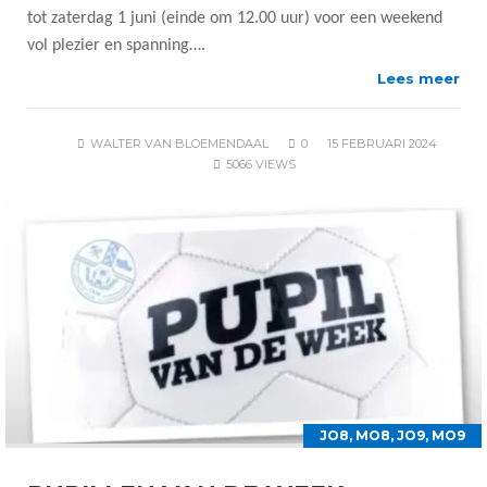
tot zaterdag 1 juni (einde om 12.00 uur) voor een weekend
vol plezier en spanning….
Lees meer
WALTER VAN BLOEMENDAAL
0
15 FEBRUARI 2024
5066 VIEWS
JO8
,
MO8
,
JO9
,
MO9