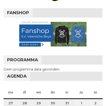
FANSHOP
PROGRAMMA
Geen programma data gevonden.
AGENDA
maandag
dinsdag
woensdag
donderdag
vrijdag
zaterdag
zon
ma
di
wo
do
vr
za
zo
27
27 juli 2026
28
28 juli 2026
29
29 juli 2026
30
30 juli 2026
31
31 juli 2026
1
1 augustus 2
2
2 au