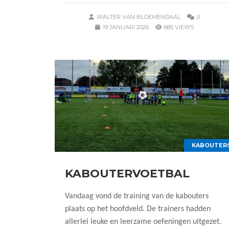
WALTER VAN BLOEMENDAAL
0
19 JANUARI 2026
685 VIEWS
KABOUTER
KABOUTERVOETBAL
Vandaag vond de training van de kabouters
plaats op het hoofdveld. De trainers hadden
allerlei leuke en leerzame oefeningen uitgezet.