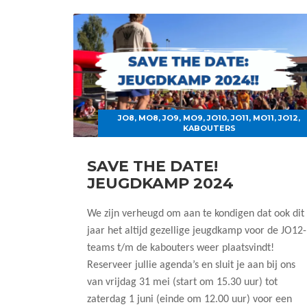
JO8
,
MO8
,
JO9
,
MO9
,
JO10
,
JO11
,
MO11
,
JO12
,
KABOUTERS
SAVE THE DATE!
JEUGDKAMP 2024
We zijn verheugd om aan te kondigen dat ook dit
jaar het altijd gezellige jeugdkamp voor de JO12-
teams t/m de kabouters weer plaatsvindt!
Reserveer jullie agenda’s en sluit je aan bij ons
van vrijdag 31 mei (start om 15.30 uur) tot
zaterdag 1 juni (einde om 12.00 uur) voor een