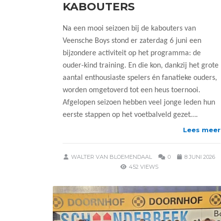
KABOUTERS
Na een mooi seizoen bij de kabouters van
Veensche Boys stond er zaterdag 6 juni een
bijzondere activiteit op het programma: de
ouder-kind training. En die kon, dankzij het grote
aantal enthousiaste spelers én fanatieke ouders,
worden omgetoverd tot een heus toernooi.
Afgelopen seizoen hebben veel jonge leden hun
eerste stappen op het voetbalveld gezet….
Lees meer
WALTER VAN BLOEMENDAAL
0
8 JUNI 2026
452 VIEWS