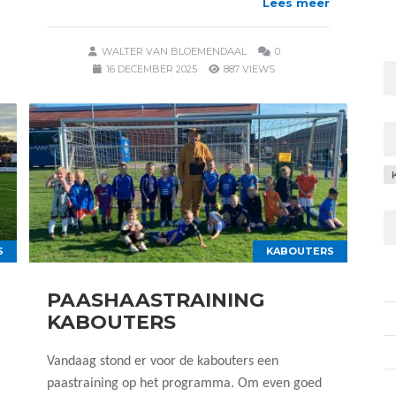
Lees meer
WALTER VAN BLOEMENDAAL
0
16 DECEMBER 2025
887 VIEWS
C
S
KABOUTERS
PAASHAASTRAINING
KABOUTERS
Vandaag stond er voor de kabouters een
paastraining op het programma. Om even goed