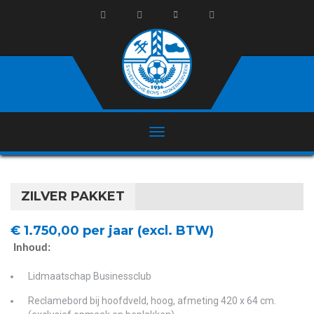
ZILVER PAKKET
€ 1.750,00 per jaar (excl. BTW)
Inhoud:
Lidmaatschap Businessclub
Reclamebord bij hoofdveld, hoog, afmeting 420 x 64 cm.