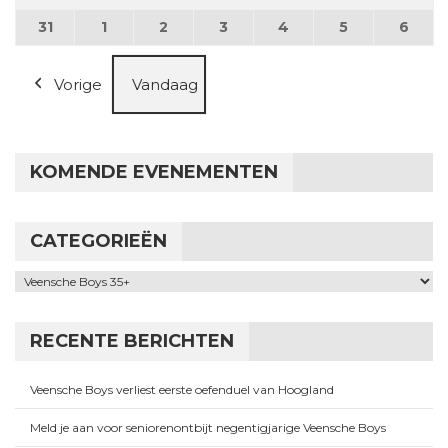
31
31 augustus 2026
1
1 september 2026
2
2 september 2026
3
3 september 2026
4
4 september 2026
5
5 september
6
6 se
Vorige
Vandaag
KOMENDE EVENEMENTEN
CATEGORIEËN
Categorieën
RECENTE BERICHTEN
Veensche Boys verliest eerste oefenduel van Hoogland
Meld je aan voor seniorenontbijt negentigjarige Veensche Boys