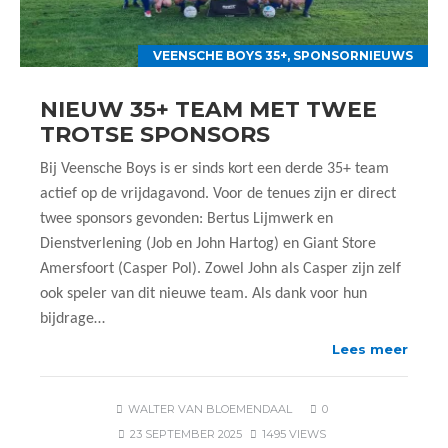
VEENSCHE BOYS 35+
,
SPONSORNIEUWS
NIEUW 35+ TEAM MET TWEE
TROTSE SPONSORS
Bij Veensche Boys is er sinds kort een derde 35+ team
actief op de vrijdagavond. Voor de tenues zijn er direct
twee sponsors gevonden: Bertus Lijmwerk en
Dienstverlening (Job en John Hartog) en Giant Store
Amersfoort (Casper Pol). Zowel John als Casper zijn zelf
ook speler van dit nieuwe team. Als dank voor hun
bijdrage…
Lees meer
WALTER VAN BLOEMENDAAL
0
23 SEPTEMBER 2025
1495 VIEWS