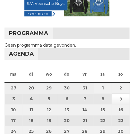
PROGRAMMA
Geen programma data gevonden.
AGENDA
maandag
dinsdag
woensdag
donderdag
vrijdag
zaterdag
zon
ma
di
wo
do
vr
za
zo
27
27 juli 2026
28
28 juli 2026
29
29 juli 2026
30
30 juli 2026
31
31 juli 2026
1
1 augustus 2
2
2 au
3
3 augustus 2026
4
4 augustus 2026
5
5 augustus 2026
6
6 augustus 2026
7
7 augustus 2026
8
8 augustus 
9
9 au
10
10 augustus 2026
11
11 augustus 2026
12
12 augustus 2026
13
13 augustus 2026
14
14 augustus 2026
15
15 augustus
16
16 a
17
17 augustus 2026
18
18 augustus 2026
19
19 augustus 2026
20
20 augustus 2026
21
21 augustus 2026
22
22 augustus
23
23 a
24
24 augustus 2026
25
25 augustus 2026
26
26 augustus 2026
27
27 augustus 2026
28
28 augustus 2026
29
29 augustus
30
30 a