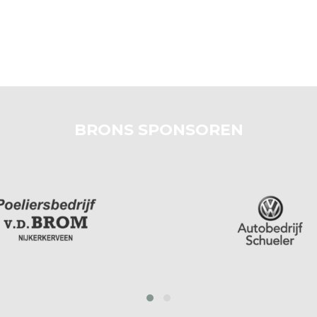
BRONS SPONSOREN
prev
next