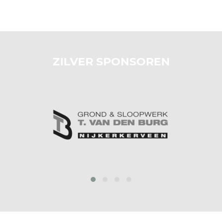
ZILVER SPONSOREN
prev
next