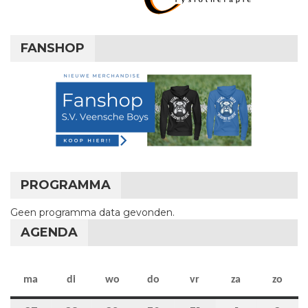
FANSHOP
PROGRAMMA
Geen programma data gevonden.
AGENDA
maandag
dinsdag
woensdag
donderdag
vrijdag
zaterdag
zon
ma
di
wo
do
vr
za
zo