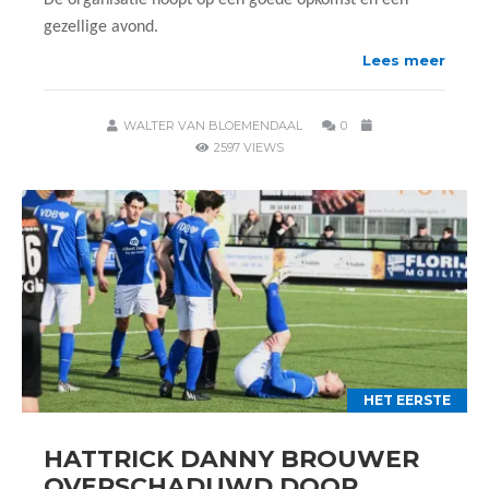
De organisatie hoopt op een goede opkomst en een
gezellige avond.
Lees meer
WALTER VAN BLOEMENDAAL
0
2597 VIEWS
HET EERSTE
HATTRICK DANNY BROUWER
OVERSCHADUWD DOOR