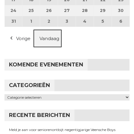
24
24 augustus 2026
25
25 augustus 2026
26
26 augustus 2026
27
27 augustus 2026
28
28 augustus 2026
29
29 augustus
30
30 a
31
31 augustus 2026
1
1 september 2026
2
2 september 2026
3
3 september 2026
4
4 september 2026
5
5 september
6
6 se
Vorige
Vandaag
KOMENDE EVENEMENTEN
CATEGORIEËN
Categorieën
RECENTE BERICHTEN
Meld je aan voor seniorenontbijt negentigjarige Veensche Boys