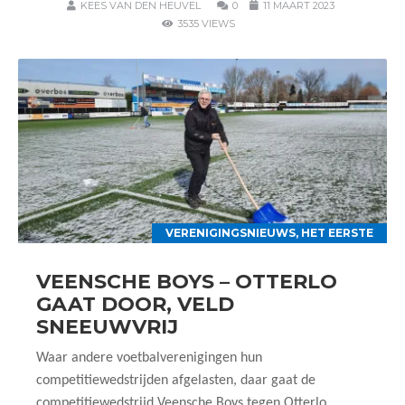
KEES VAN DEN HEUVEL
0
11 MAART 2023
3535 VIEWS
VERENIGINGSNIEUWS
,
HET EERSTE
VEENSCHE BOYS – OTTERLO
GAAT DOOR, VELD
SNEEUWVRIJ
Waar andere voetbalverenigingen hun
competitiewedstrijden afgelasten, daar gaat de
competitiewedstrijd Veensche Boys tegen Otterlo