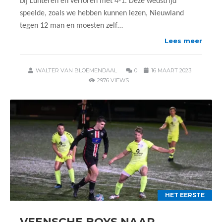
bij Lunteren en verloren met 4-1. Deze wedstrijd
speelde, zoals we hebben kunnen lezen, Nieuwland
tegen 12 man en moesten zelf…
Lees meer
WALTER VAN BLOEMENDAAL
0
16 MAART 2023
2976 VIEWS
HET EERSTE
VEENSCHE BOYS NAAR