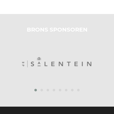
BRONS SPONSOREN
prev
next