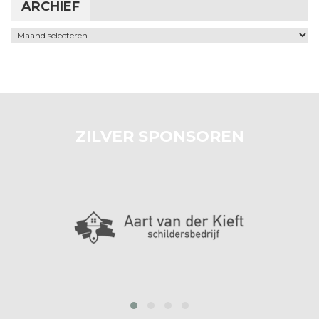
ARCHIEF
Archief
ZILVER SPONSOREN
prev
next