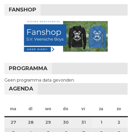
FANSHOP
PROGRAMMA
Geen programma data gevonden.
AGENDA
maandag
dinsdag
woensdag
donderdag
vrijdag
zaterdag
zon
ma
di
wo
do
vr
za
zo
27
27 juli 2026
28
28 juli 2026
29
29 juli 2026
30
30 juli 2026
31
31 juli 2026
1
1 augustus 2
2
2 au