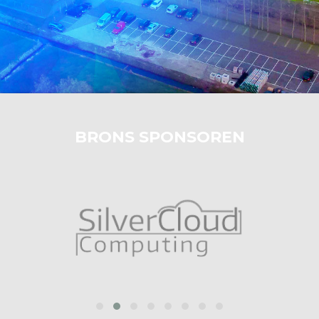
BRONS SPONSOREN
prev
next