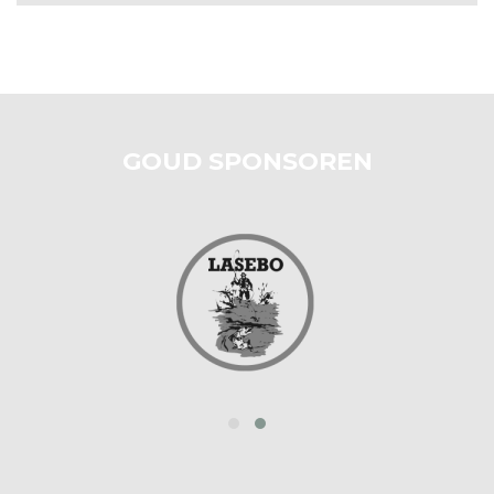
GOUD SPONSOREN
prev
next