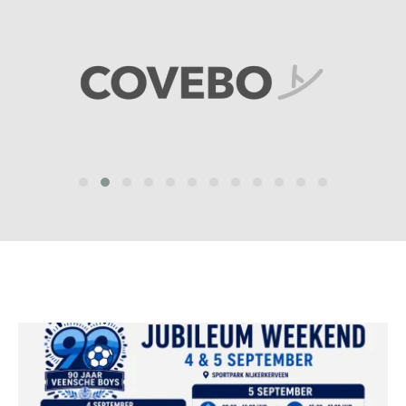
prev
next