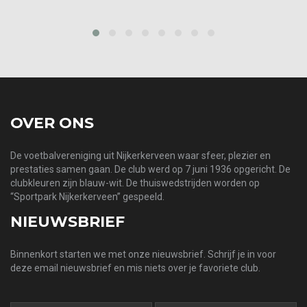
prev
next
OVER ONS
De voetbalvereniging uit Nijkerkerveen waar sfeer, plezier en
prestaties samen gaan. De club werd op 7 juni 1936 opgericht. De
clubkleuren zijn blauw-wit. De thuiswedstrijden worden op
“Sportpark Nijkerkerveen” gespeeld.
NIEUWSBRIEF
Binnenkort starten we met onze nieuwsbrief. Schrijf je in voor
deze email nieuwsbrief en mis niets over je favoriete club.