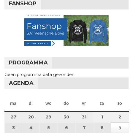
FANSHOP
PROGRAMMA
Geen programma data gevonden.
AGENDA
maandag
dinsdag
woensdag
donderdag
vrijdag
zaterdag
zon
ma
di
wo
do
vr
za
zo
27
27 juli 2026
28
28 juli 2026
29
29 juli 2026
30
30 juli 2026
31
31 juli 2026
1
1 augustus 2
2
2 au
3
3 augustus 2026
4
4 augustus 2026
5
5 augustus 2026
6
6 augustus 2026
7
7 augustus 2026
8
8 augustus 
9
9 au