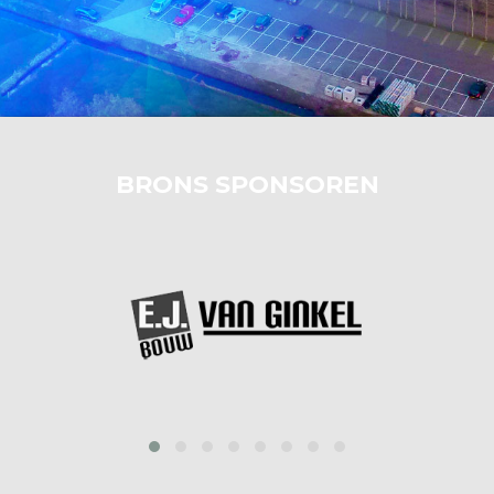
BRONS SPONSOREN
prev
next