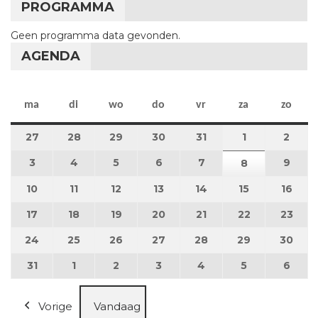
PROGRAMMA
Geen programma data gevonden.
AGENDA
maandag
dinsdag
woensdag
donderdag
vrijdag
zaterdag
zon
ma
di
wo
do
vr
za
zo
27
27 juli 2026
28
28 juli 2026
29
29 juli 2026
30
30 juli 2026
31
31 juli 2026
1
1 augustus 2
2
2 au
3
3 augustus 2026
4
4 augustus 2026
5
5 augustus 2026
6
6 augustus 2026
7
7 augustus 2026
9
9 au
8
8 augustus 
10
10 augustus 2026
11
11 augustus 2026
12
12 augustus 2026
13
13 augustus 2026
14
14 augustus 2026
15
15 augustus
16
16 a
17
17 augustus 2026
18
18 augustus 2026
19
19 augustus 2026
20
20 augustus 2026
21
21 augustus 2026
22
22 augustus
23
23 a
24
24 augustus 2026
25
25 augustus 2026
26
26 augustus 2026
27
27 augustus 2026
28
28 augustus 2026
29
29 augustus
30
30 a
31
31 augustus 2026
1
1 september 2026
2
2 september 2026
3
3 september 2026
4
4 september 2026
5
5 september
6
6 se
Vorige
Vandaag