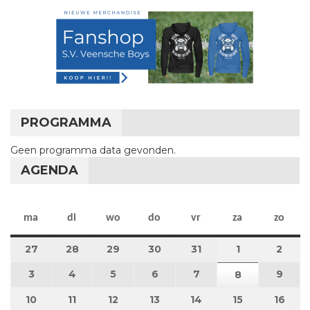
PROGRAMMA
Geen programma data gevonden.
AGENDA
maandag
dinsdag
woensdag
donderdag
vrijdag
zaterdag
zon
ma
di
wo
do
vr
za
zo
27
27 juli 2026
28
28 juli 2026
29
29 juli 2026
30
30 juli 2026
31
31 juli 2026
1
1 augustus 2
2
2 au
3
3 augustus 2026
4
4 augustus 2026
5
5 augustus 2026
6
6 augustus 2026
7
7 augustus 2026
9
9 au
8
8 augustus 
10
10 augustus 2026
11
11 augustus 2026
12
12 augustus 2026
13
13 augustus 2026
14
14 augustus 2026
15
15 augustus
16
16 a