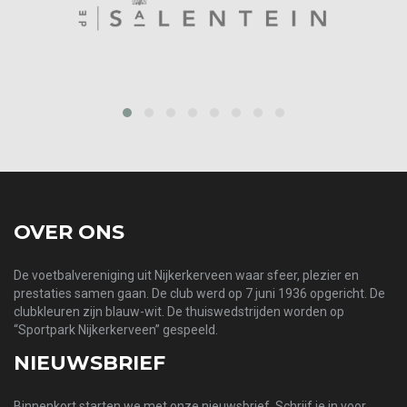
prev
next
OVER ONS
De voetbalvereniging uit Nijkerkerveen waar sfeer, plezier en
prestaties samen gaan. De club werd op 7 juni 1936 opgericht. De
clubkleuren zijn blauw-wit. De thuiswedstrijden worden op
“Sportpark Nijkerkerveen” gespeeld.
NIEUWSBRIEF
Binnenkort starten we met onze nieuwsbrief. Schrijf je in voor