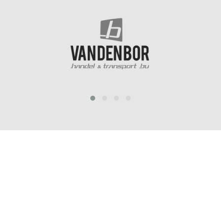
prev
next