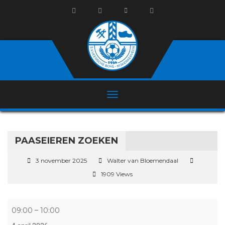
PAASEIEREN ZOEKEN
3 november 2025
Walter van Bloemendaal
1909 Views
Paaseieren zoeken
09:00
10:00
–