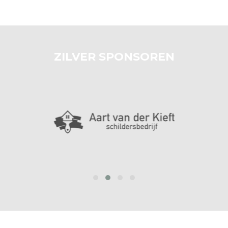
ZILVER SPONSOREN
prev
next