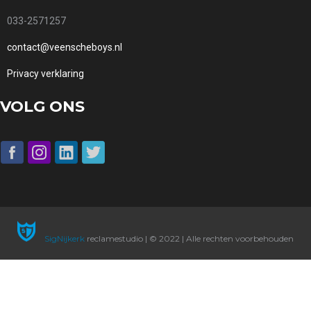
033-2571257
contact@veenscheboys.nl
Privacy verklaring
VOLG ONS
SigNijkerk
reclamestudio | © 2022 | Alle rechten voorbehouden