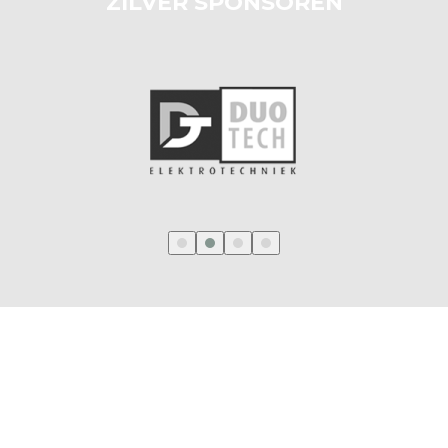
ZILVER SPONSOREN
‹
›