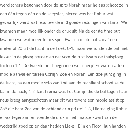
werd scherp begonnen door de spits Norah maar helaas schoot ze in
een één tegen één op de keepster, hierna was het Robur wat
gevaarlijk werd wat resulteerde in 3 goede reddingen van Lana. We
kwamen maar moeilijk onder de druk uit. Na de eerste time out
kwamen we wat meer in ons spel, Eva schoot de bal vanaf een
meter of 20 uit de lucht in de hoek, 0-1, maar we konden de bal niet
lekker in de ploeg houden en net voor de rust kwam de thuisploeg
toch op 1-1. De tweede helft begonnen we scherp! Er waren zaten
mooie aanvallen tussen Corlijn, Zoë en Norah. Een doelpunt ging in
de lucht, na een mooie solo van Zoë aan de rechtkant schoot ze de
bal in de hoek, 1-2, kort hierna was het Corlijn die de bal tegen haar
neus kreeg aangeschoten maar dit was tevens een mooie assist op
Zoë die haar 2de van de ochtend erin prikte! 1-3, Hierna ging Robur
er vol tegenaan en voerde de druk in het laatste kwart van de
wedstrijd goed op en daar hadden Lieke, Elin en Floor hun handen