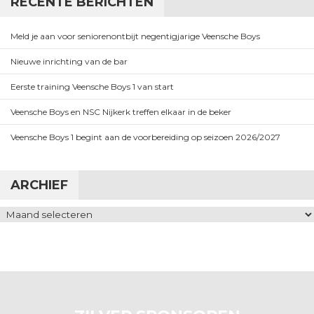
RECENTE BERICHTEN
Meld je aan voor seniorenontbijt negentigjarige Veensche Boys
Nieuwe inrichting van de bar
Eerste training Veensche Boys 1 van start
Veensche Boys en NSC Nijkerk treffen elkaar in de beker
Veensche Boys 1 begint aan de voorbereiding op seizoen 2026/2027
ARCHIEF
Archief