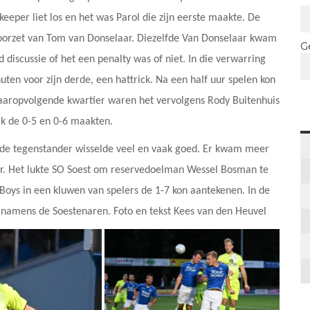
keeper liet los en het was Parol die zijn eerste maakte. De
orzet van Tom van Donselaar. Diezelfde Van Donselaar kwam
G
d discussie of het een penalty was of niet. In die verwarring
uten voor zijn derde, een hattrick. Na een half uur spelen kon
t daaropvolgende kwartier waren het vervolgens Rody Buitenhuis
jk de 0-5 en 0-6 maakten.
 de tegenstander wisselde veel en vaak goed. Er kwam meer
eper. Het lukte SO Soest om reservedoelman Wessel Bosman te
oys in een kluwen van spelers de 1-7 kon aantekenen. In de
namens de Soestenaren. Foto en tekst Kees van den Heuvel