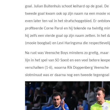
goal. Julian Buitenhuis schoot keihard op de goal. De 
tweede goal kwam ook op zijn naam na een mooie vo
even later ten val in het strafschopgebied. Er ontston
profiteerde Corne Parol en hij tekende na twintig min
hij zelfs een vierde goal op zijn naam zetten. In he
(mooie boogbal) en Levi Haringsma die respectieveli
Na rust was Veensche Boys minstens zo gretig, maar
lijn in het spel van SO Soest en een veel betere ke
verschalken (1-6), waarna Rik Doppenberg Veensche B
slotminuut was er daarna nog een tweede tegengoal 