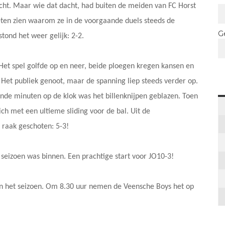
cht. Maar wie dat dacht, had buiten de meiden van FC Horst
lieten zien waarom ze in de voorgaande duels steeds de
G
tond het weer gelijk: 2-2.
 Het spel golfde op en neer, beide ploegen kregen kansen en
Het publiek genoot, maar de spanning liep steeds verder op.
de minuten op de klok was het billenknijpen geblazen. Toen
ch met een ultieme sliding voor de bal. Uit de
raak geschoten: 5-3!
 seizoen was binnen. Een prachtige start voor JO10-3!
n het seizoen. Om 8.30 uur nemen de Veensche Boys het op