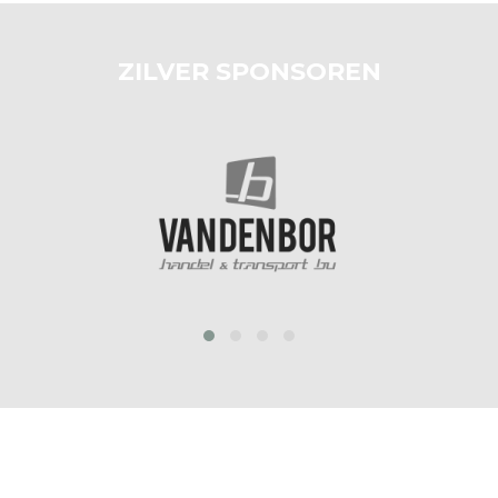
ZILVER SPONSOREN
prev
next