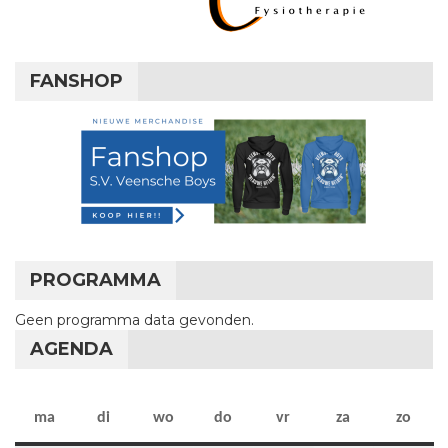
FANSHOP
PROGRAMMA
Geen programma data gevonden.
AGENDA
maandag
dinsdag
woensdag
donderdag
vrijdag
zaterdag
zon
ma
di
wo
do
vr
za
zo