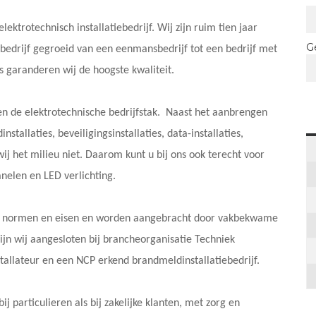
lektrotechnisch installatiebedrijf. Wij zijn ruim tien jaar
G
et bedrijf gegroeid van een eenmansbedrijf tot een bedrijf met
aranderen wij de hoogste kwaliteit.
nnen de elektrotechnische bedrijfstak. Naast het aanbrengen
stallaties, beveiligingsinstallaties, data-installaties,
 het milieu niet. Daarom kunt u bij ons ook terecht voor
nelen en LED verlichting.
ige normen en eisen en worden aangebracht door vakbekwame
jn wij aangesloten bij brancheorganisatie Techniek
stallateur en een NCP erkend brandmeldinstallatiebedrijf.
ij particulieren als bij zakelijke klanten, met zorg en