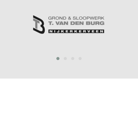
prev
next