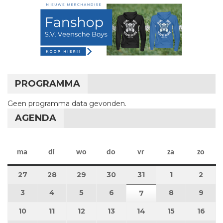
PROGRAMMA
Geen programma data gevonden.
AGENDA
maandag
dinsdag
woensdag
donderdag
vrijdag
zaterdag
zon
ma
di
wo
do
vr
za
zo
27
27 juli 2026
28
28 juli 2026
29
29 juli 2026
30
30 juli 2026
31
31 juli 2026
1
1 augustus 2
2
2 au
3
3 augustus 2026
4
4 augustus 2026
5
5 augustus 2026
6
6 augustus 2026
8
8 augustus 
9
9 au
7
7 augustus 2026
10
10 augustus 2026
11
11 augustus 2026
12
12 augustus 2026
13
13 augustus 2026
14
14 augustus 2026
15
15 augustus
16
16 a