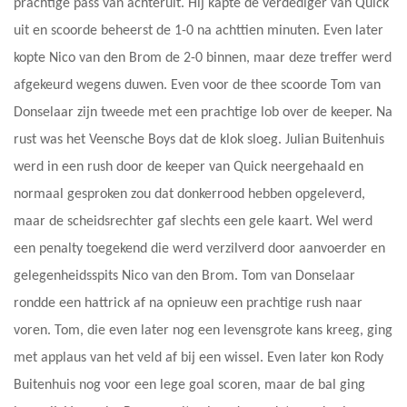
prachtige pass van achteruit. Hij kapte de verdediger van Quick
uit en scoorde beheerst de 1-0 na achttien minuten. Even later
kopte Nico van den Brom de 2-0 binnen, maar deze treffer werd
afgekeurd wegens duwen. Even voor de thee scoorde Tom van
Donselaar zijn tweede met een prachtige lob over de keeper. Na
rust was het Veensche Boys dat de klok sloeg. Julian Buitenhuis
werd in een rush door de keeper van Quick neergehaald en
normaal gesproken zou dat donkerrood hebben opgeleverd,
maar de scheidsrechter gaf slechts een gele kaart. Wel werd
een penalty toegekend die werd verzilverd door aanvoerder en
gelegenheidsspits Nico van den Brom. Tom van Donselaar
rondde een hattrick af na opnieuw een prachtige rush naar
voren. Tom, die even later nog een levensgrote kans kreeg, ging
met applaus van het veld af bij een wissel. Even later kon Rody
Buitenhuis nog voor een lege goal scoren, maar de bal ging