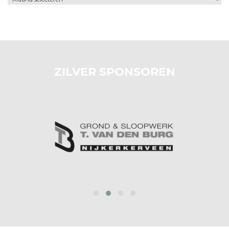
ZILVER SPONSOREN
prev
next