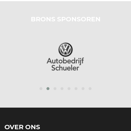
BRONS SPONSOREN
prev
next
OVER ONS