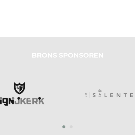
BRONS SPONSOREN
prev
next