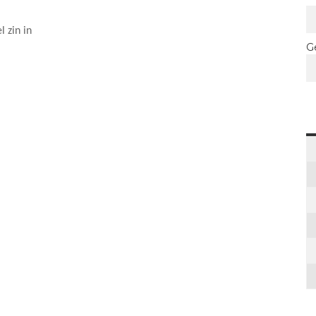
 zin in
G