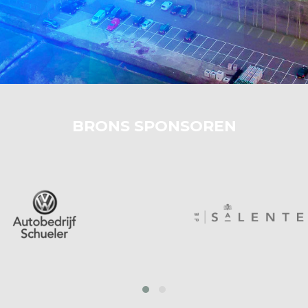
BRONS SPONSOREN
prev
next