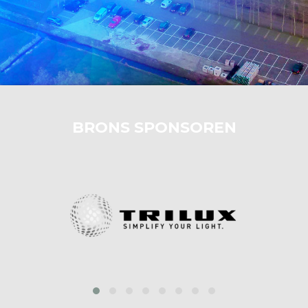
BRONS SPONSOREN
prev
next