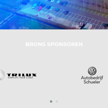
BRONS SPONSOREN
prev
next