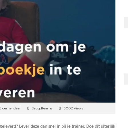
 Bloemendaal
Jeugdteams
3002 Views
eleverd? Lever deze dan snel in bij je trainer. Doe dit uiterlijk