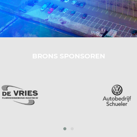
BRONS SPONSOREN
‹
›