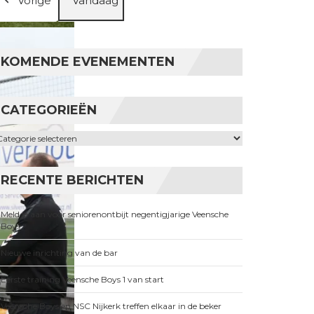
Vorige
Vandaag
KOMENDE EVENEMENTEN
CATEGORIEËN
ategorieën
RECENTE BERICHTEN
Meld je aan voor seniorenontbijt negentigjarige Veensche
Boys
Nieuwe inrichting van de bar
Eerste training Veensche Boys 1 van start
Veensche Boys en NSC Nijkerk treffen elkaar in de beker