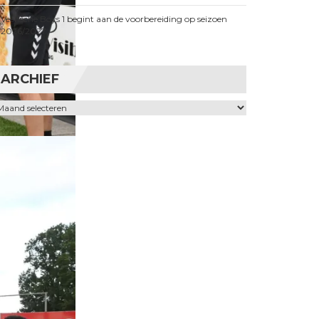
Veensche Boys 1 begint aan de voorbereiding op seizoen
2026/2027
ARCHIEF
chief