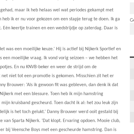
zin gehad, maar ik heb helaas wel wat periodes gekampt met
 heb ik er nu voor gekozen om een stapje terug te doen. Ik ga
G
. Eén keertje trainen en een wedstrijdje op zaterdag. Daar is
et was een moeilijke keuze.’ Hij is actief bij Nijkerk Sportief en
s een moeilijke vraag. Ik vond vorig seizoen – we hebben het
 potjes. En nu KNVB-beker en weer de strijd om de
net niet tot een promotie is gekomen. Misschien zit het er
nny Brouwer: ‘Als ik gewoon fit was gebleven, dan denk ik dat
Nijkerk met een blessure. Toen heb ik mijn hamstring
mijn kruisband gescheurd. Toen dacht ik al: het zou leuk zijn
lijk is het toch gelukt.’ Danny Brouwer werd ooit gestald bij
e van Sparta Nijkerk. ‘Dat klopt. Ervaring opdoen. Mooie club,
ier bij Veensche Boys met een gescheurde hamstring. Dan is