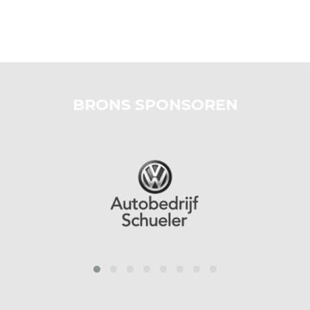
BRONS SPONSOREN
prev
next