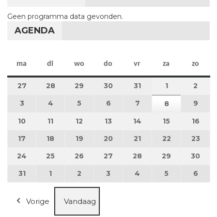
Geen programma data gevonden.
AGENDA
maandag
dinsdag
woensdag
donderdag
vrijdag
zaterdag
zon
ma
di
wo
do
vr
za
zo
27
27 juli 2026
28
28 juli 2026
29
29 juli 2026
30
30 juli 2026
31
31 juli 2026
1
1 augustus 2
2
2 au
3
3 augustus 2026
4
4 augustus 2026
5
5 augustus 2026
6
6 augustus 2026
7
7 augustus 2026
9
9 au
8
8 augustus 
10
10 augustus 2026
11
11 augustus 2026
12
12 augustus 2026
13
13 augustus 2026
14
14 augustus 2026
15
15 augustus
16
16 a
17
17 augustus 2026
18
18 augustus 2026
19
19 augustus 2026
20
20 augustus 2026
21
21 augustus 2026
22
22 augustus
23
23 a
24
24 augustus 2026
25
25 augustus 2026
26
26 augustus 2026
27
27 augustus 2026
28
28 augustus 2026
29
29 augustus
30
30 a
31
31 augustus 2026
1
1 september 2026
2
2 september 2026
3
3 september 2026
4
4 september 2026
5
5 september
6
6 se
Vorige
Vandaag