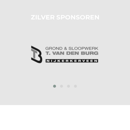
ZILVER SPONSOREN
prev
next