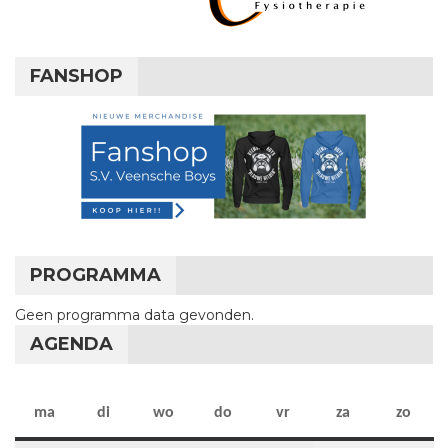
FANSHOP
PROGRAMMA
Geen programma data gevonden.
AGENDA
maandag
dinsdag
woensdag
donderdag
vrijdag
zaterdag
zon
ma
di
wo
do
vr
za
zo