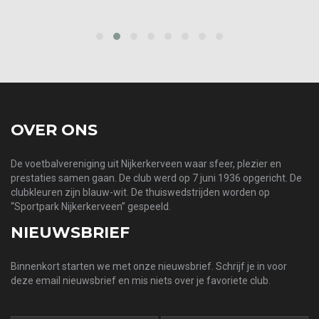
prev
next
OVER ONS
De voetbalvereniging uit Nijkerkerveen waar sfeer, plezier en
prestaties samen gaan. De club werd op 7 juni 1936 opgericht. De
clubkleuren zijn blauw-wit. De thuiswedstrijden worden op
“Sportpark Nijkerkerveen” gespeeld.
NIEUWSBRIEF
Binnenkort starten we met onze nieuwsbrief. Schrijf je in voor
deze email nieuwsbrief en mis niets over je favoriete club.