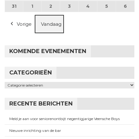
31
31 augustus 2026
1
1 september 2026
2
2 september 2026
3
3 september 2026
4
4 september 2026
5
5 september
6
6 se
Vorige
Vandaag
KOMENDE EVENEMENTEN
CATEGORIEËN
Categorieën
RECENTE BERICHTEN
Meld je aan voor seniorenontbijt negentigjarige Veensche Boys
Nieuwe inrichting van de bar