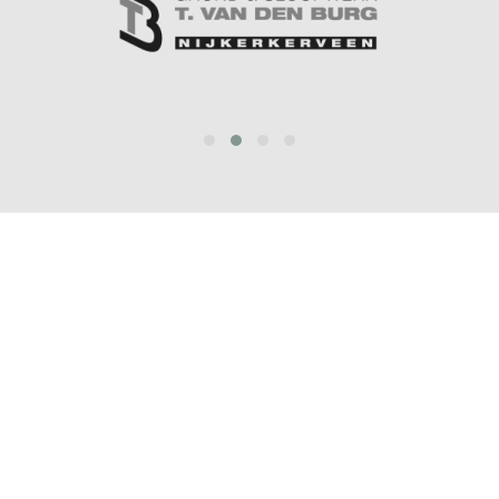
prev
next