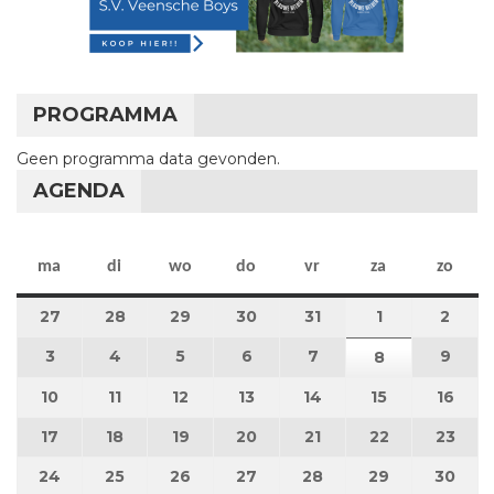
PROGRAMMA
Geen programma data gevonden.
AGENDA
maandag
dinsdag
woensdag
donderdag
vrijdag
zaterdag
zon
ma
di
wo
do
vr
za
zo
27
27 juli 2026
28
28 juli 2026
29
29 juli 2026
30
30 juli 2026
31
31 juli 2026
1
1 augustus 2
2
2 au
3
3 augustus 2026
4
4 augustus 2026
5
5 augustus 2026
6
6 augustus 2026
7
7 augustus 2026
9
9 au
8
8 augustus 
10
10 augustus 2026
11
11 augustus 2026
12
12 augustus 2026
13
13 augustus 2026
14
14 augustus 2026
15
15 augustus
16
16 a
17
17 augustus 2026
18
18 augustus 2026
19
19 augustus 2026
20
20 augustus 2026
21
21 augustus 2026
22
22 augustus
23
23 a
24
24 augustus 2026
25
25 augustus 2026
26
26 augustus 2026
27
27 augustus 2026
28
28 augustus 2026
29
29 augustus
30
30 a