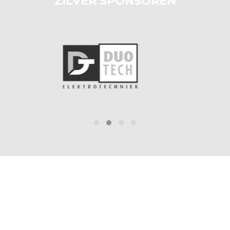
ZILVER SPONSOREN
prev
next