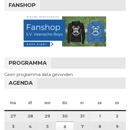
FANSHOP
PROGRAMMA
Geen programma data gevonden.
AGENDA
maandag
dinsdag
woensdag
donderdag
vrijdag
zaterdag
zon
ma
di
wo
do
vr
za
zo
27
27 juli 2026
28
28 juli 2026
29
29 juli 2026
30
30 juli 2026
31
31 juli 2026
1
1 augustus 2
2
2 au
3
3 augustus 2026
4
4 augustus 2026
5
5 augustus 2026
7
7 augustus 2026
8
8 augustus 
9
9 au
6
6 augustus 2026