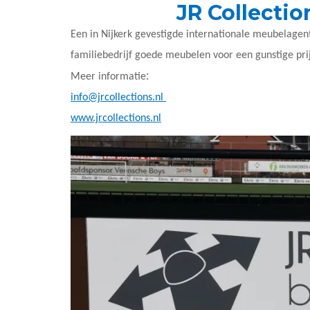
JR Collectio
Een in Nijkerk gevestigde internationale meubelagent
familiebedrijf goede meubelen voor een gunstige prij
:
Meer informatie
info@jrcollections.nl
www.jrcollections.nl