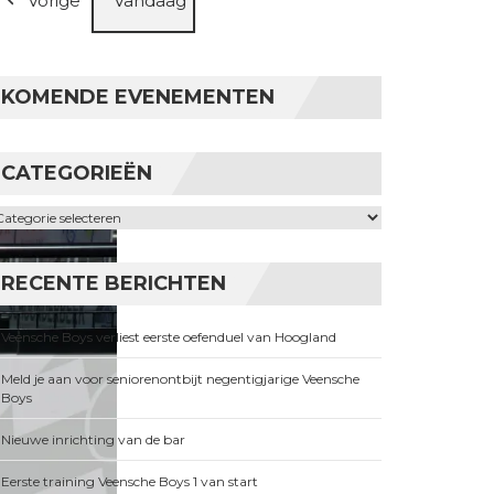
Vorige
Vandaag
KOMENDE EVENEMENTEN
CATEGORIEËN
ategorieën
RECENTE BERICHTEN
Veensche Boys verliest eerste oefenduel van Hoogland
Meld je aan voor seniorenontbijt negentigjarige Veensche
Boys
Nieuwe inrichting van de bar
Eerste training Veensche Boys 1 van start