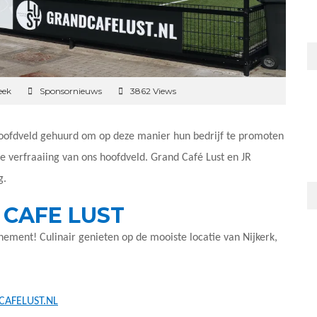
eek
Sponsornieuws
3862 Views
oofdveld gehuurd om op deze manier hun bedrijf te promoten
 verfraaiing van ons hoofdveld. Grand Café Lust en JR
g.
CAFE LUST
enement! Culinair genieten op de mooiste locatie van Nijkerk,
AFELUST.NL