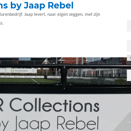
ns by Jaap Rebel
urenbedrijf. Jaap levert, naar eigen zeggen, met zijn
s.
C