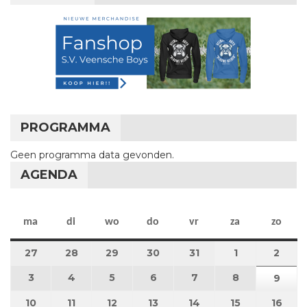
PROGRAMMA
Geen programma data gevonden.
AGENDA
maandag
dinsdag
woensdag
donderdag
vrijdag
zaterdag
zon
ma
di
wo
do
vr
za
zo
27
27 juli 2026
28
28 juli 2026
29
29 juli 2026
30
30 juli 2026
31
31 juli 2026
1
1 augustus 2
2
2 au
3
3 augustus 2026
4
4 augustus 2026
5
5 augustus 2026
6
6 augustus 2026
7
7 augustus 2026
8
8 augustus 
9
9 au
10
10 augustus 2026
11
11 augustus 2026
12
12 augustus 2026
13
13 augustus 2026
14
14 augustus 2026
15
15 augustus
16
16 a