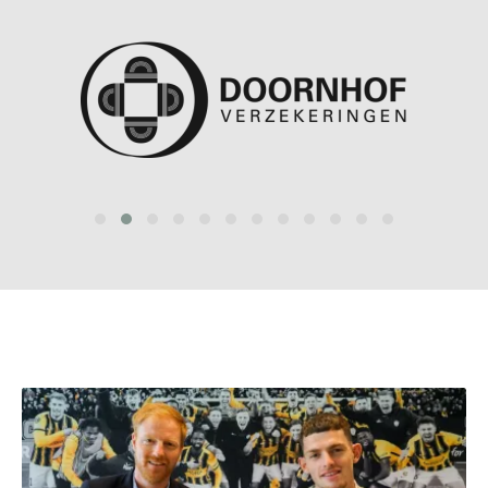
prev
next