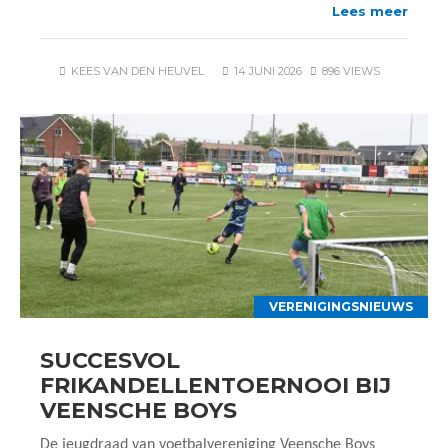
Lees meer
KEES VAN DEN HEUVEL
14 JUNI 2026
896 VIEWS
VERENIGINGSNIEUWS
SUCCESVOL
FRIKANDELLENTOERNOOI BIJ
VEENSCHE BOYS
De jeugdraad van voetbalvereniging Veensche Boys