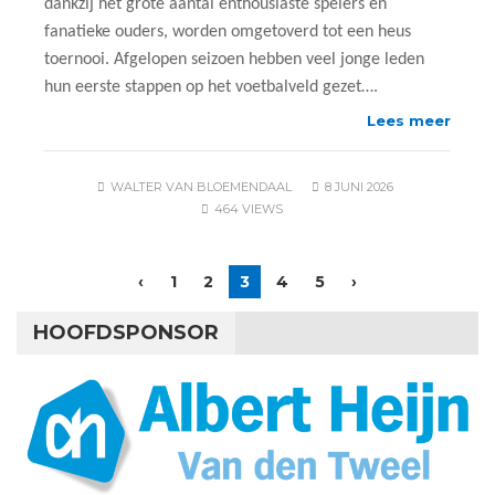
dankzij het grote aantal enthousiaste spelers én
fanatieke ouders, worden omgetoverd tot een heus
toernooi. Afgelopen seizoen hebben veel jonge leden
hun eerste stappen op het voetbalveld gezet….
Lees meer
WALTER VAN BLOEMENDAAL
8 JUNI 2026
464 VIEWS
‹
1
2
3
4
5
›
HOOFDSPONSOR