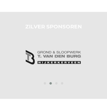
ZILVER SPONSOREN
prev
next