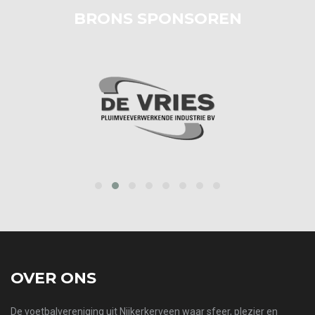
BRONS SPONSOREN
prev
next
OVER ONS
De voetbalvereniging uit Nijkerkerveen waar sfeer, plezier en