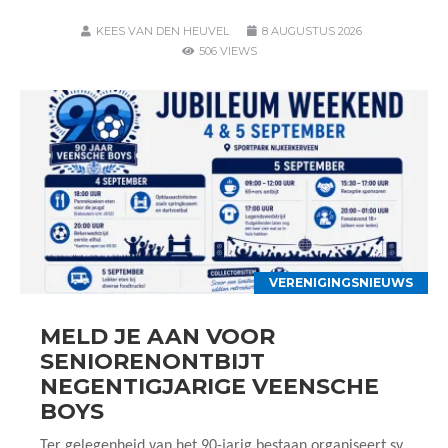
KEES VAN DEN HEUVEL
8 AUGUSTUS 2026
506 VIEWS
VERENIGINGSNIEUWS
MELD JE AAN VOOR
SENIORENONTBIJT
NEGENTIGJARIGE VEENSCHE
BOYS
Ter gelegenheid van het 90-jarig bestaan organiseert sv