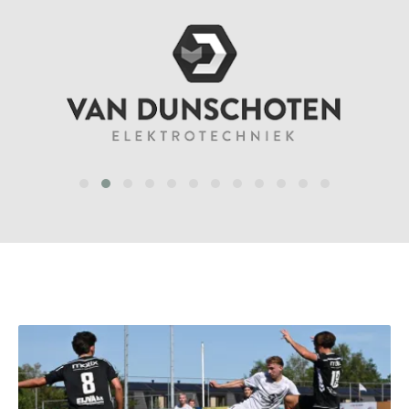
prev
next