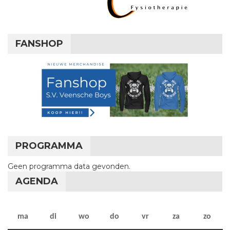
FANSHOP
PROGRAMMA
Geen programma data gevonden.
AGENDA
maandag
dinsdag
woensdag
donderdag
vrijdag
zaterdag
zon
ma
di
wo
do
vr
za
zo