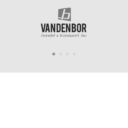
prev
next