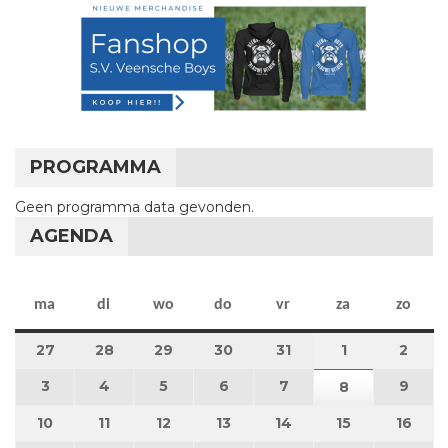
PROGRAMMA
Geen programma data gevonden.
AGENDA
maandag
dinsdag
woensdag
donderdag
vrijdag
zaterdag
zon
ma
di
wo
do
vr
za
zo
27
27 juli 2026
28
28 juli 2026
29
29 juli 2026
30
30 juli 2026
31
31 juli 2026
1
1 augustus 2
2
2 au
3
3 augustus 2026
4
4 augustus 2026
5
5 augustus 2026
6
6 augustus 2026
7
7 augustus 2026
9
9 au
8
8 augustus 
10
10 augustus 2026
11
11 augustus 2026
12
12 augustus 2026
13
13 augustus 2026
14
14 augustus 2026
15
15 augustus
16
16 a