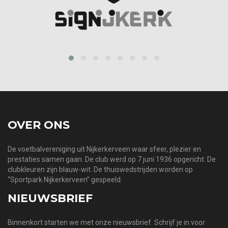
prev
next
OVER ONS
De voetbalvereniging uit Nijkerkerveen waar sfeer, plezier en
prestaties samen gaan. De club werd op 7 juni 1936 opgericht. De
clubkleuren zijn blauw-wit. De thuiswedstrijden worden op
“Sportpark Nijkerkerveen” gespeeld.
NIEUWSBRIEF
Binnenkort starten we met onze nieuwsbrief. Schrijf je in voor