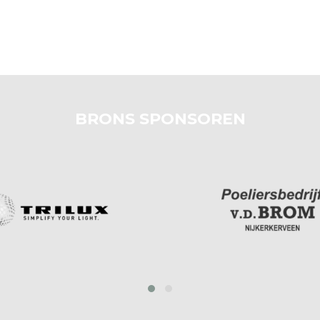
BRONS SPONSOREN
prev
next