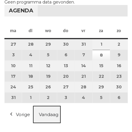
Geen programma data gevonden.
AGENDA
maandag
dinsdag
woensdag
donderdag
vrijdag
zaterdag
zon
ma
di
wo
do
vr
za
zo
27
27 juli 2026
28
28 juli 2026
29
29 juli 2026
30
30 juli 2026
31
31 juli 2026
1
1 augustus 2
2
2 au
3
3 augustus 2026
4
4 augustus 2026
5
5 augustus 2026
6
6 augustus 2026
7
7 augustus 2026
9
9 au
8
8 augustus 
10
10 augustus 2026
11
11 augustus 2026
12
12 augustus 2026
13
13 augustus 2026
14
14 augustus 2026
15
15 augustus
16
16 a
17
17 augustus 2026
18
18 augustus 2026
19
19 augustus 2026
20
20 augustus 2026
21
21 augustus 2026
22
22 augustus
23
23 a
24
24 augustus 2026
25
25 augustus 2026
26
26 augustus 2026
27
27 augustus 2026
28
28 augustus 2026
29
29 augustus
30
30 a
31
31 augustus 2026
1
1 september 2026
2
2 september 2026
3
3 september 2026
4
4 september 2026
5
5 september
6
6 se
Vorige
Vandaag