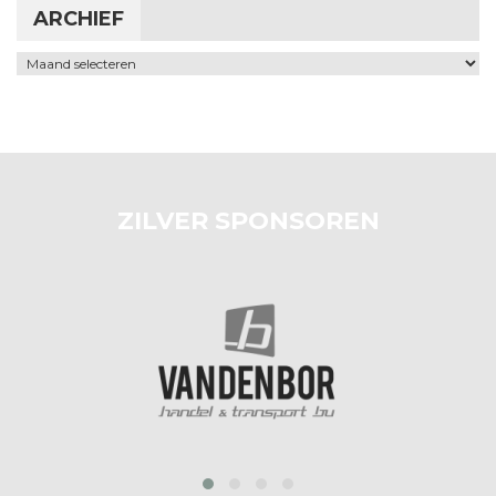
ARCHIEF
Archief
ZILVER SPONSOREN
prev
next