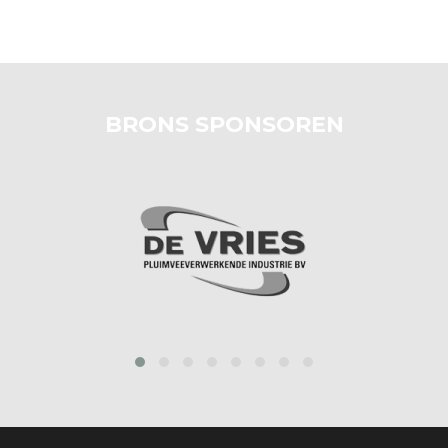
BRONS SPONSOREN
prev
next